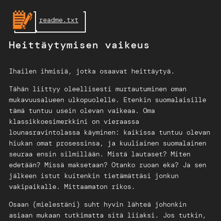
Skip
readme.txt
to
content
Heittäytymisen vaikeus
Ihailen ihmisiä, jotka osaavat heittäytyä.
Tähän liittyy oleellisesti murtautuminen oman
mukavuusalueen ulkopuolelle. Etenkin suomalaisille
tämä tuntuu usein olevan vaikeaa. Oma
klassikkoesimerkkini on vieraassa
lounasravintolassa käyminen: kaikissa tuntuu olevan
hiukan omat prosessinsa, ja kuuliainen suomalainen
seuraa ensin silmillään. Mistä lautaset? Miten
edetään? Missä maksetaan? Otanko ruoan eka? Ja sen
jälkeen istut kuitenkin tietämättäsi jonkun
vakipaikalle. Mittaamaton rikos.
Osaan (mielestäni) suht hyvin lähteä johonkin
asiaan mukaan tutkimatta sitä liiaksi. Jos tutkin,