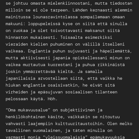
se johtuu omasta mielenkiinnostani, mutta tiedostan
milloin se ei ole tarpeen. Lähden kernaasti aiemmin
mainitussa lounasravintolassa sompailemaan omaan
makuuni: loppupeleissä kyse on siitä että sinulla
on ruokaa ja olet toivottavasti maksanut siitä
hinnaston mukaisesti. Toisaalta esimerkiksi
vieraiden kielien puhuminen on välillä itselleni
vaikeaa. Englantia puhun sujuvasti ja häpeilemättä,
mutta aktiivisesti japania opiskellessani minun on
vaikea murtautua kuorestani ja puhua rikkinäistä
joskin ymmärrettävää kieltä. Ja samalla
japanilaisia arvostellaan siitä, että vaikka he
hiukan englantia osaisivatkin, he eivät sitä
virheiden ja epäsujuvan sosiaalisen tilanteen
pelossaan käytä. Höh.
“Oma mukavuusalue” on subjektiivinen ja
henkilökohtainen käsite, vaikkakin se nitoutuu
vahvasti laajempiin kulttuuritaustoihin. Olen melko
tavallinen suomalainen, ja täten minulla on
varmasti monia “yleissuomalaisia” epämukavuuksia