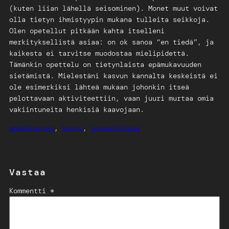
(kuten liian lähellä seisominen). Monet muut voivat
olla tietyn ihmistyypin mukana tulleita seikkoja.
Olen opetellut pitkään kahta itselleni
merkityksellistä asiaa: on ok sanoa “en tiedä”, ja
kaikesta ei tarvitse muodostaa mielipidettä.
Tämänkin opettelu on tietynlaista epämukavuuden
sietämistä. Mielestäni kasvun kannalta keskeistä ei
ole esimerkiksi lähteä mukaan johonkin itseä
pelottavaan aktiviteettiin, vaan juuri murtaa omia
vakiintuneita henkisiä kaavojaan.
epämukavuus
, 
kasvu
, 
suomalaisuus
Vastaa
Kommentti *