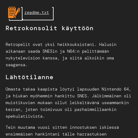
Skip
readme.txt
to
content
Retrokonsolit käyttöön
Retropelit ovat yksi heikkouksistani. Halusin
aikanaan saada SNESin ja N64:n pelittämään
nykytelevision kanssa, ja siitä alkoikin oma
saagansa.
Lähtötilanne
Omasta takaa kaapista löytyi lapsuuden Nintendo 64,
ja hiukan myöhemmin hankittu SNES. Jälkimmäinen oli
muistikuvien mukaan ollut leikeltävänä useammankin
kerran, joten toimivuus oli parhaimmillaankin
spekulatiivista.
Tein muutama vuosi sitten innostuksen iskiessä
ensimmäisen hankintani tälle harrastuksen