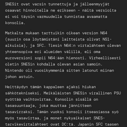
SNESit ovat varsin tunnettuja ja jälleenmyyjät
osaavat hinnoitella ne erikseen – näitä versioita
ei voi täysin varmuudella tunnistaa avaamatta
konsolia.
Matkalta mukaan tarttuikin oikean version N64
(suurin osa löytämistäni laitteista olivat NS1-
alkuisia), ja SFC. Tiesin N64:n virtalähteen olevan
yhteensopiva eri alueiden välillä, eli oma
euroversioni sopii N64:ään hienosti. Virheellisesti
oletin SNESin kohdalla olevan asian samoin.
Nintendo oli vuosikymmeniä sitten latonut miinan
johon astuin.
Heittäydyn tämän kappaleen ajaksi hiukan
sähkötekniseksi. Meikäläisten SNESin virallinen PSU
syöttää vaihtovirtaa. Konsolin sisällä on
tasasuuntaaja, joka muuttaa jännitteen
tasavirraksi. Tämän vuoksi konsoli itseasiassa syö
myös tasavirtaa, ja monet nykyaikaiset SNES-
tarvikevirtalähteet ovat DC:tä. Japanin SFC taasen