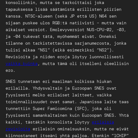
konsoliinkin, mutta se tarkoittaisi joka
tapauksessa lisää säätämistä erillisten piirien
kanssa. NTSC-alueen (sekä JP että US) N64 sen
sijaan puskee ulos RGB:tä natiivisti – mutta vain
aikaiset versiot. Emolevyversiot NUS-CPU-02, -03,
ja -04 tukevat tätä, myöhemmät eivät. Onneksi
tilanne on tarkistettavissa sarjanumerosta, jonka
tulisi alkaa “NS1” (eikä esimerkiksi “NS2”).
Revisioita ja niiden eroja löytyy luonnollisesti
vaikka kuinka
, mutta tämä oli itselleni oleellisin
ero.
SNES tunnetaan eri maailman kolkissa hiukan
erilailla. Yhdysvaltain ja Euroopan SNES ovat
fyysisesti melko erilaiset laitteet, vaikka
toiminnallisuudet ovat samat. Japanissa laite taas
tunnettiin Super Famicomina (SFC), joka oli
fyysisesti samankaltainen kuin Euroopan SNES. Yhtä
kaikki, tästäkin konsolista löytyy
erilaisia
revisioita
erilaisin ominaisuuksin, mutta ne eivät
kiinnostaneet itseäni yhtä paljoa. Etenkin “1CHIP”