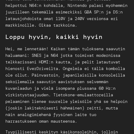
helpottui N64:n kohdalla, Nintendo palasi myöhemmin
juurilleen tekemällä esimerkiksi GBA SP:n ja DS:n
latausjohdoista omat 110V ja 240V versionsa eri
markkinoille. Olkaa tarkkoina.
Loppu hyvin, kaikki hyvin
Hei, me lennetään! Kaiken tämän tuloksena saavutin
haluamani: SNES ja N64 jotka toimivat modernissa
telkkarissani HDMI:n kautta, ja pelit latautuvat
hienosti EverDriveilta. Ongelmia ei tällä kombolla
ole ollut. Päinvastoin, japanilaisilla konsoleilla
sekoilemalla saavutin aavistuksen selvemmän
kuvanlaadun ja vielä isompana plussana 60 Hz:n
virkistystaajuuden. Tietokone-emulaattoreilla
pelaaminen lienee suurelle yleisölle yhä se helpoin
(joskin lakiteknisesti hähmäinen) reitti, mutta
näin analogimiehenä fyysinen laite tuo
harrastukseen oman mausteensa.
Tyypillisesti keskityn käsikonsoleihin, jolloin