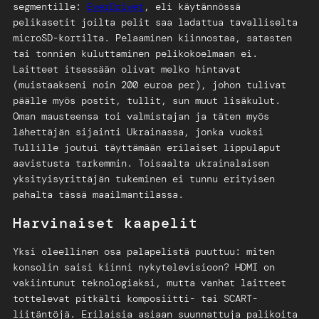
segmentille:
EverDrivet
, eli käytännössä
pelikasetit joilta pelit saa ladattua tavalliselta
microSD-kortilta. Pelaaminen kiinnostaa, satasten
tai tonnien kuluttaminen pelikokoelmaan ei.
Laitteet itsessään olivat melko hintavat
(muistaakseni noin 200 euroa per), johon tulivat
päälle myös postit, tullit, sun muut lisäkulut.
Oman mausteensa toi valmistajan ja täten myös
lähettäjän sijainti Ukrainassa, jonka vuoksi
Tullille joutui täyttämään erilaiset lippulaput
aavistusta tarkemmin. Toisaalta ukrainalaisen
yksityisyrittäjän tukeminen ei tunnu erityisen
pahalta tässä maailmantilassa.
Harvinaiset kaapelit
Yksi oleellinen osa palapelistä puuttuu: miten
konsolin saisi kiinni nykytelevisioon? HDMI on
vakiintunut teknologiaksi, mutta vanhat laitteet
tottelevat pitkälti komposiitti- tai SCART-
liitäntöjä. Erilaisia asiaan suunnattuja palikoita