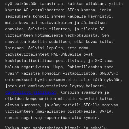
syö pelkästään tasavirtaa. Kuinkas ollakaan, yritin
käyttää AC-virtalähdettäni SFC:n kanssa, jonka
seurauksena konsoli ihmeen kaupalla käynnistyi,
mutta kuva oli mustavalkoinen ja äärimmäisen
epävakaa. Selvitin tilanteen, ja tilasin DC-
virtalähteen kotimaisesta verkkokaupasta. Sen
saavuttua kokeilin uudelleen, eikä kuvaa tullut
lainkaan. Selvisi lopulta, että nämä
tarvikevirtalähteet PAL-SNESeille ovat
keskipolariteetiltaan positiivisia, ja SFC taas
haluaa negatiivista. Hups. Pahimmillaanhan tämä
“vain” käristää konsolin virtapiiristöä. SNES/SFC
on onnekseni hyvin dokumentoitu laite tätä nykyään,
joten eri emolevyversioista löytyy helposti
täydelliset piirikuvat
. Konsolin avaaminen ja
oikeiden komponenttien mittailu vahvisti kaiken
olevan kunnossa, ja eBay tarjoili SFC:lle sopivan
virtalähteen (meikäläisten pistokkeella, 9V/1A,
center negative) sopuhintaan alta kympin.
Vaikka tämä sähkötekninen himmeli ja sekoilu