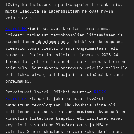
löytyy kotimaistenkin pelikauppojen listauksista,
mutta laadulta ja latenssiltaan ne ovat hyvin
vaihtelevia.
RetroTINK
-tuotteet ovat kenties tunnetuimmat
“oikeat” ratkaisut retrokonsolien liittämiseen ja
kunnolliseen
skaalaamiseen
. Pelkkä verkkokaupassa
vierailu tosin viestii omasta ongelmastaan, eli
hinnasta. Projektini sijoittui johonkin 2023-24
tienoille, jolloin tilannetta sotki myös silloinen
piiripula. Seurauksena saatavuus kaikille malleille
oli tiukka ei-oo, eli budjetti ei sinänsä koitunut
ongelmaksi.
Ratkaisuksi löytyi HDMI:ksi muuttava
RAD2X
RetroTink
-kaapeli, joka perustui hyväksi
havaittuun teknologiaan. Heikkouksia siinä oli
erilliseen rasiaan verrattuna muutama: kyseessä on
konsoliin liitettävä kaapeli, eli liittimet eivät
käy ristiin vaikkapa PlayStationin ja N64:n
välillä. Samoin skaalaus on vain kaksinkertainen,