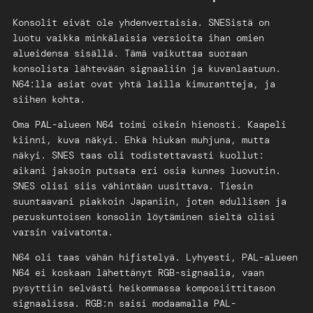
Konsolit eivät ole yhdenvertaisia. SNESistä on
luotu vaikka minkälaisia versioita ihan omien
alueidensa sisällä. Tämä vaikuttaa suoraan
konsolista lähtevään signaaliin ja kuvanlaatuun.
N64:lla asiat ovat yhtä lailla kimurantteja, ja
siihen kohta.
Oma PAL-alueen N64 toimi oikein hienosti. Kaapeli
kiinni, kuva näkyi. Ehkä hiukan muhjuna, mutta
näkyi. SNES taas oli todistettavasti kuollut:
aikani jaksoin putsata eri osia kunnes luovutin.
SNES olisi siis vähintään uusittava. Tiesin
suuntaavani piakkoin Japaniin, joten edullisen ja
peruskuntoisen konsolin löytäminen sieltä olisi
varsin vaivatonta.
N64 oli taas vähän hifistelyä. Lyhyesti, PAL-alueen
N64 ei koskaan lähettänyt RGB-signaalia, vaan
pysyttiin selvästi heikommassa komposiittitason
signaalissa. RGB:n saisi modaamalla PAL-