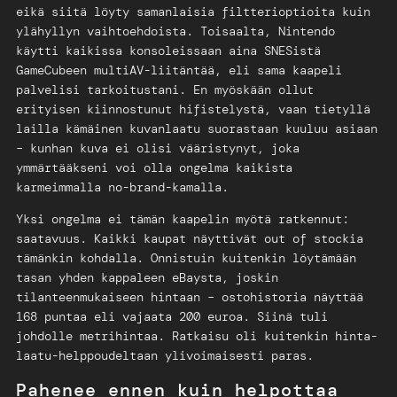
eikä siitä löyty samanlaisia filtterioptioita kuin
ylähyllyn vaihtoehdoista. Toisaalta, Nintendo
käytti kaikissa konsoleissaan aina SNESistä
GameCubeen multiAV-liitäntää, eli sama kaapeli
palvelisi tarkoitustani. En myöskään ollut
erityisen kiinnostunut hifistelystä, vaan tietyllä
lailla kämäinen kuvanlaatu suorastaan kuuluu asiaan
– kunhan kuva ei olisi vääristynyt, joka
ymmärtääkseni voi olla ongelma kaikista
karmeimmalla no-brand-kamalla.
Yksi ongelma ei tämän kaapelin myötä ratkennut:
saatavuus. Kaikki kaupat näyttivät out of stockia
tämänkin kohdalla. Onnistuin kuitenkin löytämään
tasan yhden kappaleen eBaysta, joskin
tilanteenmukaiseen hintaan – ostohistoria näyttää
168 puntaa eli vajaata 200 euroa. Siinä tuli
johdolle metrihintaa. Ratkaisu oli kuitenkin hinta-
laatu-helppoudeltaan ylivoimaisesti paras.
Pahenee ennen kuin helpottaa