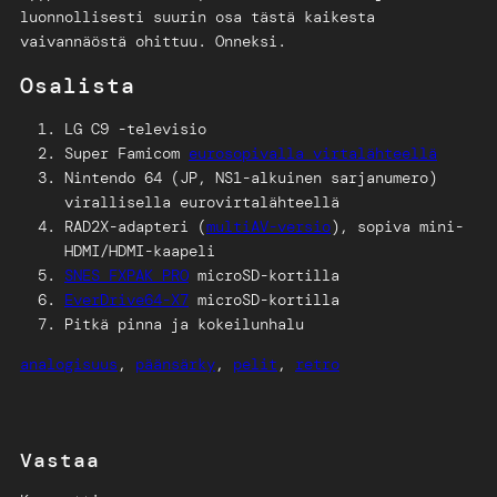
luonnollisesti suurin osa tästä kaikesta
vaivannäöstä ohittuu. Onneksi.
Osalista
LG C9 -televisio
Super Famicom
eurosopivalla virtalähteellä
Nintendo 64 (JP, NS1-alkuinen sarjanumero)
virallisella eurovirtalähteellä
RAD2X-adapteri (
multiAV-versio
), sopiva mini-
HDMI/HDMI-kaapeli
SNES FXPAK PRO
microSD-kortilla
EverDrive64-X7
microSD-kortilla
Pitkä pinna ja kokeilunhalu
analogisuus
, 
päänsärky
, 
pelit
, 
retro
Vastaa