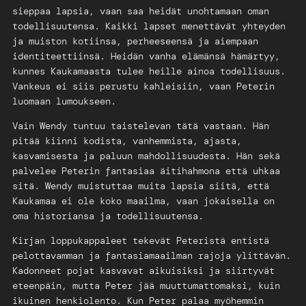
sieppaa lapsia, vaan saa heidät unohtamaan oman
todellisuutensa. Kaikki lapset menettävät yhteyden
ja muiston kotiinsa, perheeseensä ja aiempaan
identiteettiinsä. Heidän vanha elämänsä hämärtyy,
kunnes Kaukamaasta tulee heille ainoa todellisuus.
Vankeus ei siis perustu kahleisiin, vaan Peterin
luomaan lumoukseen.
Vain Wendy tuntuu taistelevan tätä vastaan. Hän
pitää kiinni kodista, vanhemmista, ajasta,
kasvamisesta ja paluun mahdollisuudesta. Hän sekä
palvelee Peterin fantasiaa äitihahmona että uhkaa
sitä. Wendy muistuttaa muita lapsia siitä, että
Kaukamaa ei ole koko maailma, vaan jokaisella on
oma historiansa ja todellisuutensa.
Kirjan loppukappaleet tekevät Peteristä entistä
pelottavamman ja fantasiamaailman rajoja ylittävän.
Kadonneet pojat kasvavat aikuisiksi ja siirtyvät
eteenpäin, mutta Peter jää muuttumattomaksi, kuin
ikuinen henkiolento. Kun Peter palaa myöhemmin