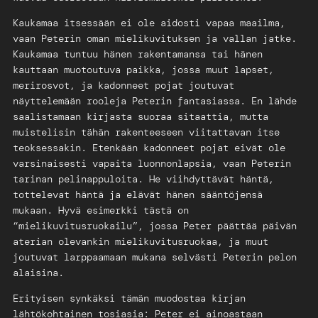
Kaukamaa itsessään ei ole aidosti vapaa maailma,
vaan Peterin oman mielikuvituksen ja vallan jatke.
Kaukamaa tuntuu hänen rakentamansa tai hänen
kauttaan muotoutuva paikka, jossa muut lapset,
merirosvot, ja kadonneet pojat joutuvat
näyttelemään rooleja Peterin fantasiassa. En lähde
saalistamaan kirjasta suoraa sitaattia, mutta
muistelisin tähän rakenteeseen viitattavan itse
teoksessakin. Etenkään kadonneet pojat eivät ole
varsinaisesti vapaita luonnonlapsia, vaan Peterin
tarinan pelinappuloita. He viihdyttävät häntä,
tottelevat häntä ja elävät hänen sääntöjensä
mukaan. Hyvä esimerkki tästä on
“mielikuvitusruokailu”, jossa Peter päättää päivän
aterian olevankin mielikuvitusruokaa, ja muut
joutuvat larppaamaan mukana selvästi Peterin pelon
alaisina.
Erityisen synkäksi tämän muodostaa kirjan
lähtökohtainen tosiasia: Peter ei ainoastaan