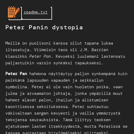
Skip
readme.txt
to
content
Peter Panin dystopia
Meillä on puolisoni kanssa ollut tapana lukea
iltasatuja. Viimeisin teos oli J.M. Barrien
klassikko
Peter Pan
. Kevyeksi luulemani lastensatu
paljastuikin varsin synkäksi tapaukseksi.
Peter Pan
hahmona näyttäytyy paljon synkempänä kuin
pelkkänä lapsuuden vapauden ja seikkailun
symbolina. Peter ei ole vain huoleton poika, vaan
julma ja arvaamaton johtaja, jonka ympärillä muut
hahmot elävät pelon, ihailun ja alistumisen
kaoottisessa sekoituksessa. Peter suhtautuu
väkivaltaan sangen kevyesti ja vailla ymmärrystä
tekojensa seurauksista. Tämä liittyy teoksen
ajatukseen lasten itsekkyydestä, mutta Peterissä se
kasvaa suorastaan hirviömäiseksi piirteeksi.