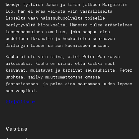
Wendyn tyttären Janen ja tämän jälkeen Margaretin
luo, hän ei enää vaikuta vain vaaralliselta
lapselta vaan naisssukupolvelta toiselle
periytyvältä kiroukselta. Hänestä tulee eräänlainen
lapsenhahmoinen kummitus, joka saapuu aina
uudelleen ikkunalle ja houkuttelee seuraavan
Darlingin lapsen samaan kauniiseen ansaan.
Kauhu ei ole vain siinä, ettei Peter Pan kasva
aikuiseksi. Kauhu on siinä, että kaikki muut
kasvavat, muistavat ja kärsivät seurauksista. Peter
unohtaa, säilyy muuttumattomana omassa
fantasiassaan, ja palaa aina noutamaan uuden lapsen
sen vangiksi.
kirjallisuus
Vastaa