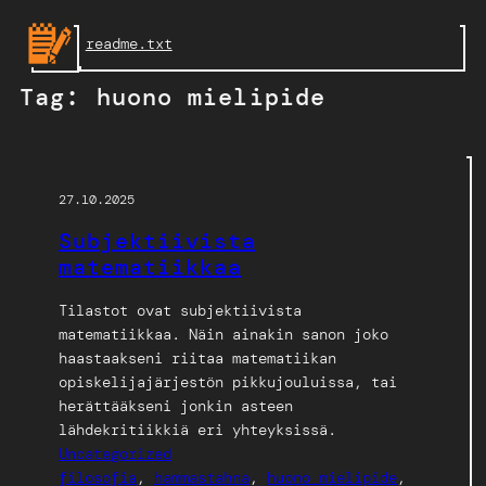
Skip
readme.txt
to
content
Tag:
huono mielipide
27.10.2025
Subjektiivista
matematiikkaa
Tilastot ovat subjektiivista
matematiikkaa. Näin ainakin sanon joko
haastaakseni riitaa matematiikan
opiskelijajärjestön pikkujouluissa, tai
herättääkseni jonkin asteen
lähdekritiikkiä eri yhteyksissä.
Uncategorized
filosofia
, 
hammastahna
, 
huono mielipide
, 