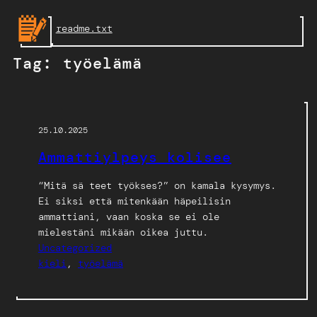
Skip
readme.txt
to
content
Tag:
työelämä
25.10.2025
Ammattiylpeys kolisee
“Mitä sä teet työkses?” on kamala kysymys.
Ei siksi että mitenkään häpeilisin
ammattiani, vaan koska se ei ole
mielestäni mikään oikea juttu.
Uncategorized
kieli
, 
työelämä