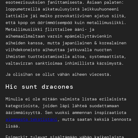
esoteerisuuksien fanittamisesta. Asiaan palaten:
loppumetreillä aikataulusyistä leikkuuhuoneeni
lattialle jäi melko provokatiivinen ajatus siitä,
että kpop on
äärimmäisempää
kuin metallimusiikki.
Metallimusiikki flirttailee ääni- ja
aihemaailmaltaan varsin epämiellyttävienkin
aiheiden kanssa, mutta japanilainen & korealainen
viihdekoneisto aiheuttaa jatkuvalla nuorten
ihmisten tuotteistamisella aitoa, systemaattista,
valtavirran sanktioimaa inhimillistä kärsimystä.
Ja olisihan se ollut vähän aiheen vierestä.
Hic sunt dracones
Minulla ei ole mitään valmista listaa erilaisista
kategorioista, joiden läpi lähteä suodattamaan
äärimmäisyyttä. Sen vuoksi ammennan inspiraatiota
aiemmasta tekstistäni
, mutta saatan keksiä lennosta
lisää.
Esimerkit tulevat sisältämään vähän kaikenlaista,