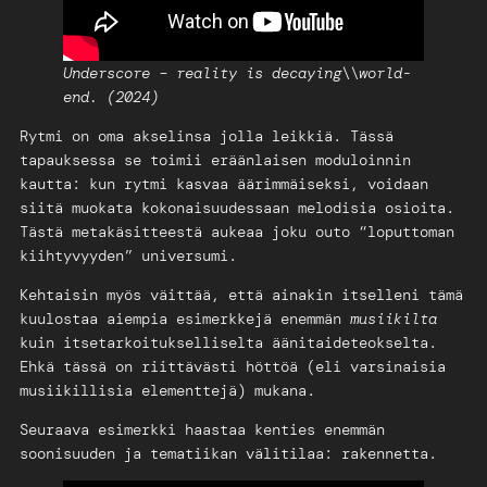
Underscore – reality is decaying\\world-
end. (2024)
Rytmi on oma akselinsa jolla leikkiä. Tässä
tapauksessa se toimii eräänlaisen moduloinnin
kautta: kun rytmi kasvaa äärimmäiseksi, voidaan
siitä muokata kokonaisuudessaan melodisia osioita.
Tästä metakäsitteestä aukeaa joku outo “loputtoman
kiihtyvyyden” universumi.
Kehtaisin myös väittää, että ainakin itselleni tämä
kuulostaa aiempia esimerkkejä enemmän
musiikilta
kuin itsetarkoitukselliselta äänitaideteokselta.
Ehkä tässä on riittävästi höttöä (eli varsinaisia
musiikillisia elementtejä) mukana.
Seuraava esimerkki haastaa kenties enemmän
soonisuuden ja tematiikan välitilaa: rakennetta.