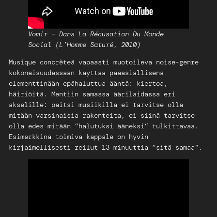
Vomir – Dans La Récusation Du Monde
Social (L’Homme Saturé
,
2010)
Musique concrèteä vapaasti muotoileva noise-genre
kokonaisuudessaan käyttää pääasiallisena
elementtinään epähaluttua ääntä: kiertoa,
häiriöitä. Mentiin samassa äärilaidassa eri
akselille: paitsi musiikilla ei tarvitse olla
mitään varsinaisia rakenteita, ei siinä tarvitse
olla edes mitään “halutuksi ääneksi” tulkittavaa.
Esimerkkinä toimiva kappale on hyvin
kirjaimellisesti reilut 13 minuuttia “sitä samaa”.