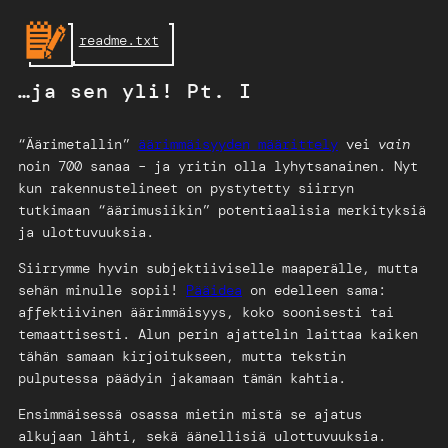
Skip
readme.txt
to
content
…ja sen yli! Pt. I
“Äärimetallin”
äärimmäisyyden määrittely
vei
vain
noin 700 sanaa – ja yritin olla lyhytsanainen. Nyt
kun rakennustelineet on pystytetty siirryn
tutkimaan “äärimusiikin” potentiaalisia merkityksiä
ja ulottuvuuksia.
Siirrymme hyvin subjektiiviselle maaperälle, mutta
sehän minulle sopii!
Pääidea
on edelleen sama:
affektiivinen äärimmäisyys, koko soonisesti tai
temaattisesti. Alun perin ajattelin laittaa kaiken
tähän samaan kirjoitukseen, mutta tekstin
pulputessa päädyin jakamaan tämän kahtia.
Ensimmäisessä osassa mietin mistä se ajatus
alkujaan lähti, sekä äänellisiä ulottuvuuksia.