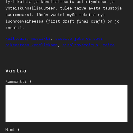
lyriikoista ja kansitaiteesta esiintymiseen ja
yhteiskunnallisuuteen, tulee tarve avata taustoja
suuremmaksi. Tämän vuoksi myös tekstiä nyt
luonnosvaiheessa (first draft final draft) on jo
kosolti.
kulttuuri
, 
musiikki
, 
sisältö joka ei sovi
oikeastaan kenellekään
, 
sisältövaroitus
, 
taide
Vastaa
Kommentti *
Nimi *