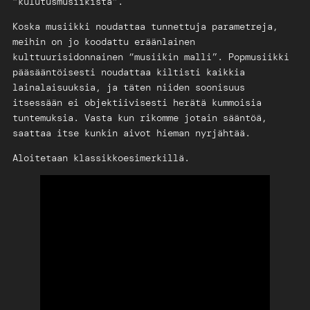
“kulutusmusiikista”.
Koska musiikki noudattaa tunnettuja parametreja,
meihin on jo koodattu eräänlainen
kulttuurisidonnainen “musiikin malli”. Popmusiikki
pääsääntöisesti noudattaa kiltisti kaikkia
lainalaisuuksia, ja täten niiden soonisuus
itsessään ei objektiivisesti herätä kummoisia
tuntemuksia. Vasta kun rikomme jotain sääntöä,
saattaa itse kunkin aivot hieman nyrjähtää.
Aloitetaan klassikkoesimerkillä.