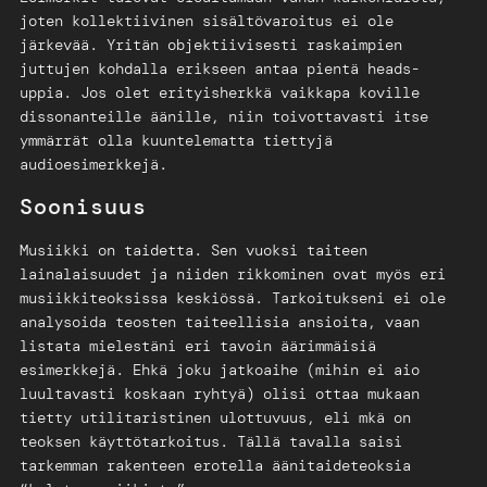
joten kollektiivinen sisältövaroitus ei ole
järkevää. Yritän objektiivisesti raskaimpien
juttujen kohdalla erikseen antaa pientä heads-
uppia. Jos olet erityisherkkä vaikkapa koville
dissonanteille äänille, niin toivottavasti itse
ymmärrät olla kuuntelematta tiettyjä
audioesimerkkejä.
Soonisuus
Musiikki on taidetta. Sen vuoksi taiteen
lainalaisuudet ja niiden rikkominen ovat myös eri
musiikkiteoksissa keskiössä. Tarkoitukseni ei ole
analysoida teosten taiteellisia ansioita, vaan
listata mielestäni eri tavoin äärimmäisiä
esimerkkejä. Ehkä joku jatkoaihe (mihin ei aio
luultavasti koskaan ryhtyä) olisi ottaa mukaan
tietty utilitaristinen ulottuvuus, eli mkä on
teoksen käyttötarkoitus. Tällä tavalla saisi
tarkemman rakenteen erotella äänitaideteoksia