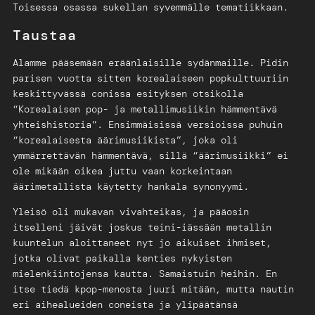
Toisessa osassa sukellan syvemmälle tematiikkaan.
Taustaa
Alamme pääsemään eräänlaisille sydänmaille. Pidin
parisen vuotta sitten korealaiseen popkulttuuriin
keskittyvässä conissa esityksen otsikolla
“Korealaisen pop- ja metallimusiikin hämmentävä
yhteishistoria”. Ensimmäisissä versioissa puhuin
“korealaisesta äärimusiikista”, joka oli
ymmärrettävän hämmentävä, sillä “äärimusiikki” ei
ole mikään oikea juttu vaan korkeintaan
äärimetallista käytetty hankala synonyymi.
Yleisö oli mukavan vivahteikas, ja pääosin
itselleni jäivät joskus teini-iässään metallin
kuuntelun aloittaneet nyt jo aikuiset ihmiset,
jotka olivat paikalla kenties nykyisten
mielenkiintojensa kautta. Samaistuin heihin. En
itse tiedä kpop-menosta juuri mitään, mutta nautin
eri aihealueiden coneista ja ylipäätänsä