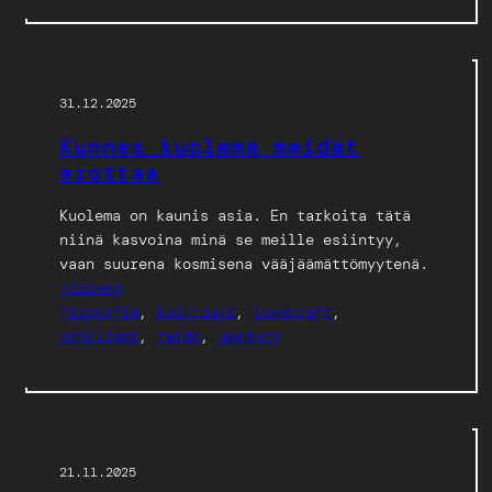
31.12.2025
Kunnes kuolema meidät
erottaa
Kuolema on kaunis asia. En tarkoita tätä
niinä kasvoina minä se meille esiintyy,
vaan suurena kosmisena vääjäämättömyytenä.
yleinen
filosofia
, 
kulttuuri
, 
lovecraft
, 
nihilismi
, 
taide
, 
uskonto
21.11.2025