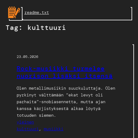
Skip
readme.txt
to
content
Tag:
kulttuuri
23.05.2026
Rock-musiikki turmelee
nuorison lisäksi itsensä
Olen metallimusiikin suurkuluttaja. Olen
pyrkinyt välttämään “ekat levyt oli
parhaita”-snobiasennetta, mutta ajan
kanssa kärjistyksestä alkaa löytyä
totuuden siemen.
yleinen
kulttuuri
, 
musiikki