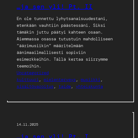
…ja sen yli! Pt. II
En ole tunnettu lyhytsanaisuudestani,
etenkään vauhtiin päästessäni. Siksi
tämäkin juttu päätyi kahteen osaan.
Aiemmassa osassa tutustuin mahdolliseen
“äärimusiikin” määritelmään
äänimaailmallisesti sopiviin
esimerkkeihin. Tällä kertaa siirrymme
teemoihin.
Uncategorized
kulttuuri
, 
mielenterveys
, 
musiikki
, 
sisältövaroitus
, 
taide
, 
yhteiskunta
14.11.2025
…ja sen yli! Pt. I