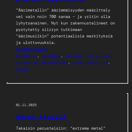
“Äärimetallin” äärimmäisyyden määrittely
vei vain noin 700 sanaa – ja yritin olla
lyhytsanainen. Nyt kun rakennustelineet on
pystytetty siirryn tutkimaan
“äärimusiikin” potentiaalisia merkityksiä
ja ulottuvuuksia.
Uncategorized
kulttuuri
, 
musiikki
, 
sisältö joka ei sovi
oikeastaan kenellekään
, 
sisältövaroitus
, 
taide
01.11.2025
Äären äärellä
Takaisin perusteisiin: “extreme metal”