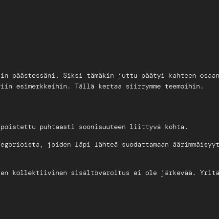
iin päästessäni. Siksi tämäkin juttu päätyi kahteen osaa
viin esimerkkeihin. Tällä kertaa siirrymme teemoihin.
 poistettu puhtaasti soonisuuteen liittyvä kohta.
tegorioista, joiden läpi lähteä suodattamaan äärimmäisyy
ten kollektiivinen sisältövaroitus ei ole järkevää. Yrit