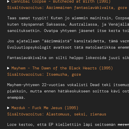
Cannibal Corpse – Butchered at Birth (1991)
Sisältövaroitus: Äärimmäinen fantasiaväkivalta, gore
Taas samat tyypit! Kuten jo aiemmin mainitsin, Corps
kuten täyspannat Saksassa, Australiassa, ja Venäjäll
sanoituksetkin. Ovatpa yhtyeen jäsenet itse kerta to
Jos ajatellaan “äärimmäistä” kansitaidetta, tämä var
Evoluutiopsykologit avatkoot tätä matolaatikkoa enem
Fantasiaväkivalta on silti helppo lokeroida juuri si
Mayhem – The Dawn of the Black Hearts (1995)
Sisältövaroitus: Itsemurha, gore
Mayhem-yhtyeen 22-vuotias vokalisti Dead teki itsemu
piakkoin, mutta ennen hätäkeskukseen soittoa kävi os
enempää.
Marduk – Fuck Me Jesus (1995)
Sisältövaroitus: Alastomuus, seksi, rienaus
Lore kertoo, että EP kiellettiin läpi seitsemän
mere