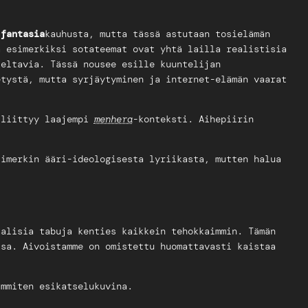
a
fantasia
kauhusta, mutta tässä astutaan tosielämän
a esimerkiksi sotateemat ovat yhtä lailla realistisia
teltavia. Tässä nousee esille kuuntelijan
etystä, mutta syrjäytyminen ja internet-elämän vaarat
 liittyy laajempi
menhera
-konteksti. Aihepiirin
simerkin ääri-ideologisesta lyriikasta, mutten halua
aalisia tabuja kenties kaikkein tehokkaimmin. Tämän
ssa. Aivoistamme on omistettu huomattavasti kaistaa
immiten esikatselukuvina.