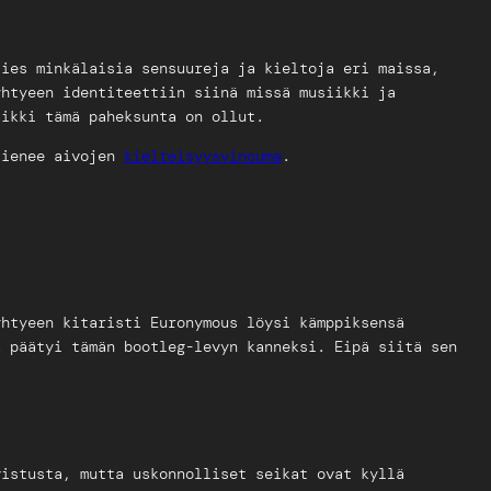
ties minkälaisia sensuureja ja kieltoja eri maissa,
yhtyeen identiteettiin siinä missä musiikki ja
aikki tämä paheksunta on ollut.
 lienee aivojen
kielteisyysvinouma
.
yhtyeen kitaristi Euronymous löysi kämppiksensä
a päätyi tämän bootleg-levyn kanneksi. Eipä siitä sen
istusta, mutta uskonnolliset seikat ovat kyllä