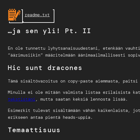
Skip
to
readme.txt
content
…ja sen yli! Pt. II
En ole tunnettu lyhytsanaisuudestani, etenkään vauht
“äärimusiikin” määritelmään äänimaailmallisesti sopi
Hic sunt dracones
Tämä sisältövaroitus on copy-paste aiemmasta, paitsi
Minulla ei ole mitään valmista listaa erilaisista ka
tekstistäni
, mutta saatan keksiä lennosta lisää.
Esimerkit tulevat sisältämään vähän kaikenlaista, jo
erikseen antaa pientä heads-uppia.
Temaattisuus