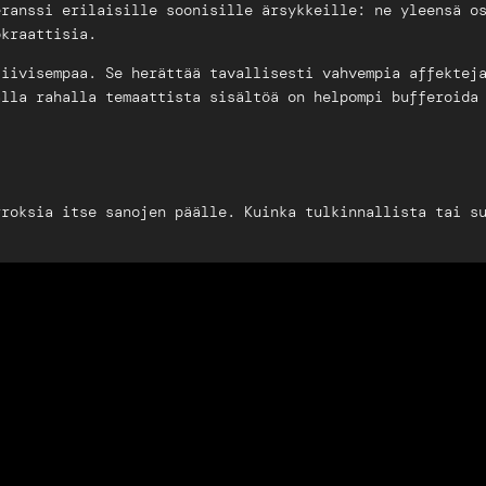
eranssi erilaisille soonisille ärsykkeille: ne yleensä o
okraattisia.
tiivisempaa. Se herättää tavallisesti vahvempia affektej
alla rahalla temaattista sisältöä on helpompi bufferoida
rroksia itse sanojen päälle. Kuinka tulkinnallista tai s