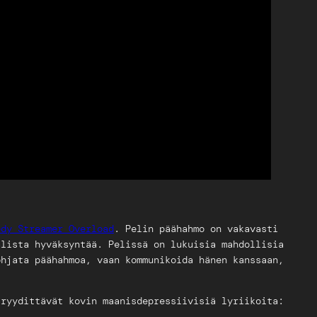
edy Streamer Overload
. Pelin päähahmo on vakavasti
alista hyväksyntää. Pelissä on lukuisia mahdollisia
ohjata päähahmoa, vaan kommunikoida hänen kanssaan,
 ryydittävät kovin maanisdepressiivisiä lyriikoita: