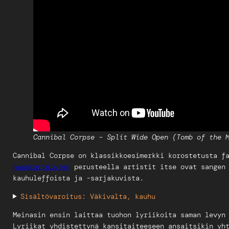
Cannibal Corpse – Split Wide Open (Tomb of the 
Cannibal Corpse on klassikkoesimerkki korostetusta f
haastattelujen
perusteella artistit itse ovat sangen 
kauhuleffoista ja -sarjakuvista.
Sisältövaroitus: Väkivalta, kauhu
Meinasin ensin laittaa tuohon lyriikoita saman levyn
Lyriikat yhdistettynä kansitaiteeseen ansaitsikin yh