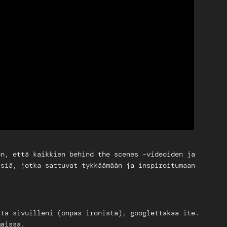
on, että kaikkien behind the scenes -videoiden ja
siä, jotka sattuvat tykkäämään ja inspiroitumaan
itä sivuilleni (onpas ironista), googlettakaa ite.
maissa.