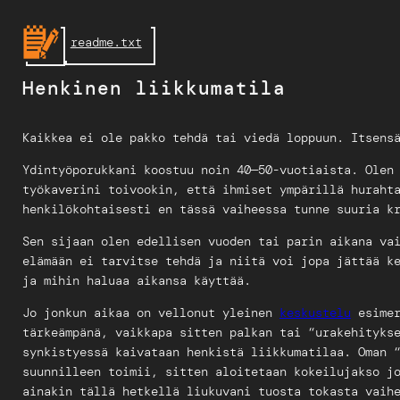
Skip
to
readme.txt
content
Henkinen liikkumatila
Kaikkea ei ole pakko tehdä tai viedä loppuun. Itsens
Ydintyöporukkani koostuu noin 40—50-vuotiaista. Olen
työkaverini toivookin, että ihmiset ympärillä huraht
henkilökohtaisesti en tässä vaiheessa tunne suuria k
Sen sijaan olen edellisen vuoden tai parin aikana va
elämään ei tarvitse tehdä ja niitä voi jopa jättää k
ja mihin haluaa aikansa käyttää.
Jo jonkun aikaa on vellonut yleinen
keskustelu
esimer
tärkeämpänä, vaikkapa sitten palkan tai “urakehityks
synkistyessä kaivataan henkistä liikkumatilaa. Oman 
suunnilleen toimii, sitten aloitetaan kokeilujakso j
ainakin tällä hetkellä liukuvani tuosta tokasta vaih