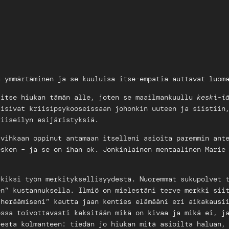
ä ymmärtäminen ja se kuuluisa itse-empatia auttavat luom
 itse hiukan tämän alle, joten se maailmankuullu
keski-i
aisivat kriisipsykooseissaan johonkin uuteen ja siistiin
riiseilyn esijäristyksiä.
ivihkaan oppinut antamaan itselleni asioita paremmin ant
esken – ja se on ihan ok. Jonkinlainen mentaalinen Marie
kiksi työn merkityksellisyydestä. Nuoremmat sukupolvet t
en” kustannuksella. Ilmiö on mielestäni terve merkki sii
“heräämiseni” kautta jaan kenties elämääni eri aikakausi
ossa toivottavasti keksitään mikä on kivaa ja mikä ei, j
eesta kolmanteen: tiedän jo hiukan mitä asioilta haluan,