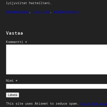
lyijyviitat harteiltani.
harrastukset
, 
keski-ikä
, 
mielenterveys
Vastaa
Kommentti *
Nimi *
This site uses Akismet to reduce spam.
Learn how you