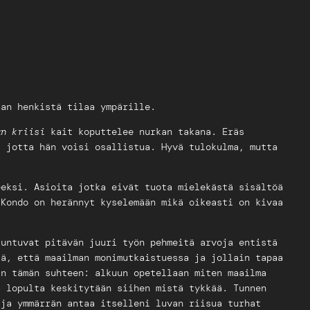
aan henkistä tilaa ympärille.
än kriisi
kait koputtelee nurkan takana. Eräs
, jotta hän voisi osallistua. Hyvä tulokulma, mutta
eeksi. Asioita jotka eivät tuota mielekästä sisältöä
 Kondo on herännyt kyselemään mikä oikeasti on kivaa
untuvat pitävän juuri työn pehmeitä arvoja entistä
tä, että maailman monimutkaistuessa ja jollain tapaa
in tämän suhteen: alkuun opetellaan miten maailma
a lopulta keskitytään siihen mistä tykkää. Tunnen
 ja ymmärrän antaa itselleni luvan riisua turhat