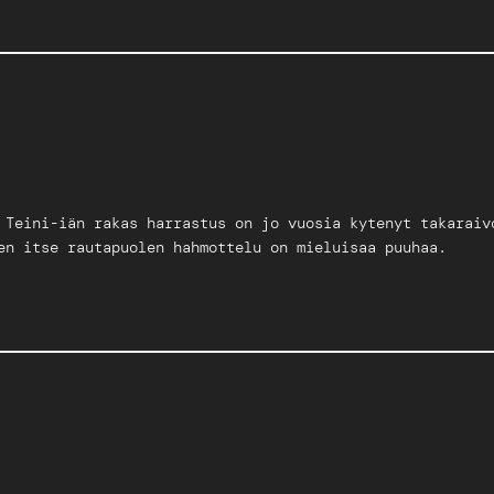
 Teini-iän rakas harrastus on jo vuosia kytenyt takaraiv
en itse rautapuolen hahmottelu on mieluisaa puuhaa.