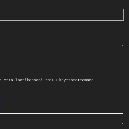
s että laatikossani rojuu käyttämättömänä
e