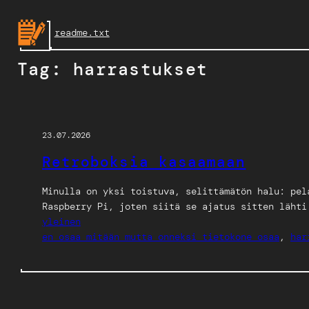
Skip
to
readme.txt
content
Tag:
harrastukset
23.07.2026
Retroboksia kasaamaan
Minulla on yksi toistuva, selittämätön halu: pel
Raspberry Pi, joten siitä se ajatus sitten lähti
yleinen
en osaa mitään mutta onneksi tietokone osaa
, 
har