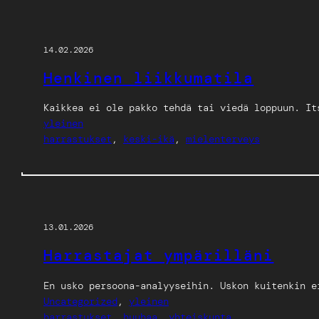
14.02.2026
Henkinen liikkumatila
Kaikkea ei ole pakko tehdä tai viedä loppuun. It
yleinen
harrastukset
, 
keski-ikä
, 
mielenterveys
13.01.2026
Harrastajat ympärilläni
En usko persoona-analyyseihin. Uskon kuitenkin e
Uncategorized
, 
yleinen
harrastukset
, 
huuhaa
, 
yhteiskunta