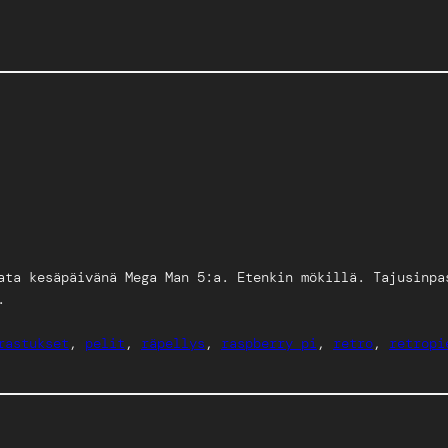
ata kesäpäivänä Mega Man 5:a. Etenkin mökillä. Tajusinpa
.
rastukset
, 
pelit
, 
räpellys
, 
raspberry pi
, 
retro
, 
retropi