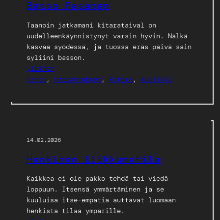
Basso Pasanen
Taanoin jatkamani kitarataival on
uudelleenkäynnistynyt varsin hyvin. Nälkä
kasvaa syödessä, ja tuossa eräs päivä sain
syliini basson.
yleinen
basso
, 
harrastukset
, 
kitara
, 
musiikki
14.02.2026
Henkinen liikkumatila
Kaikkea ei ole pakko tehdä tai viedä
loppuun. Itsensä ymmärtäminen ja se
kuuluisa itse-empatia auttavat luomaan
henkistä tilaa ympärille.