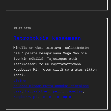
23.07.2026
Retroboksia kasaamaan
Minulla on yksi toistuva, selittämätön
halu: pelata kesäpäivänä Mega Man 5:a.
Etenkin mökillä. Tajusinpas että
laatikossani rojuu käyttämättömänä
Raspberry Pi, joten siitä se ajatus sitten
lähti.
yleinen
en osaa mitään mutta onneksi tietokone
osaa
, 
harrastukset
, 
pelit
, 
räpellys
, 
raspberry pi
, 
retro
, 
retropie