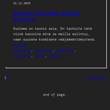
31.12.2025
Kunnes kuolema meidät
erottaa
Kuolema on kaunis asia. En tarkoita tätä
niinä kasvoina minä se meille esiintyy,
vaan suurena kosmisena vääjäämättömyytenä.
yleinen
filosofia
, 
kulttuuri
, 
lovecraft
, 
nihilismi
, 
taide
, 
uskonto
1
2
Next Page
end of page.