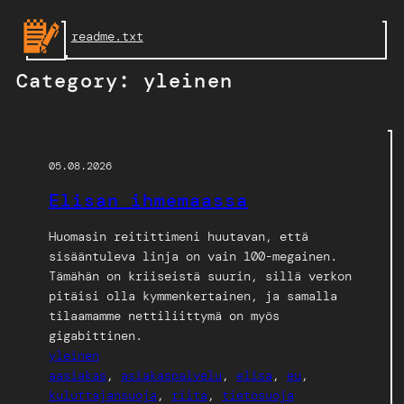
Skip
readme.txt
to
content
Category:
yleinen
05.08.2026
Elisan ihmemaassa
Huomasin reitittimeni huutavan, että
sisääntuleva linja on vain 100-megainen.
Tämähän on kriiseistä suurin, sillä verkon
pitäisi olla kymmenkertainen, ja samalla
tilaamamme nettiliittymä on myös
gigabittinen.
yleinen
aasiakas
, 
asiakaspalvelu
, 
elisa
, 
eu
, 
kuluttajansuoja
, 
riita
, 
tietosuoja